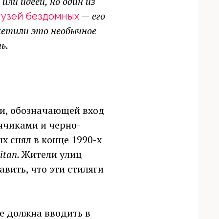
или идеей, но один из
— его
узей бездомных
сетили это необычное
ь.
ки, обозначающей вход
анчиками и черно-
х снял в конце 1990-х
itan.
Жители улиц
вить, что эти стиляги
е должна вводить в