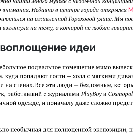
жно найти много музеев с необычной концепцией 
о внимания. Недавно в центре города открылся
М
приютился на оживленной Гороховой улице. Мы по
 взглянули на тему, о которой не любят говорит
 воплощение идеи
небольшое подвальное помещение мимо вывес
а, куда попадают гости — холл с мягкими див
на стенах. Все эти люди — бездомные, которы
ук, работавший с журналами
PlayBoy
и
Cosmopol
ычной одежде, и поначалу даже сложно предста
ьно необычная для полноценной экспозиции, н