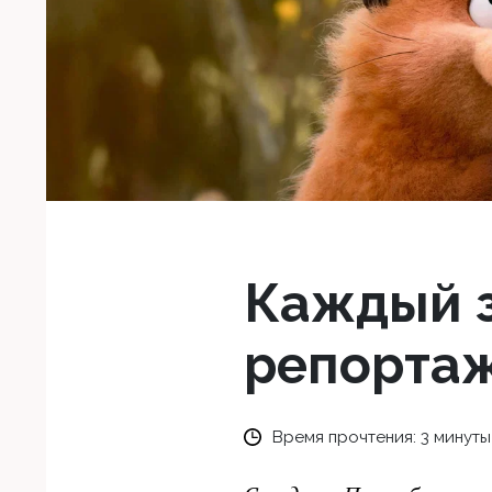
Каждый з
репортаж
Время прочтения:
3
минуты