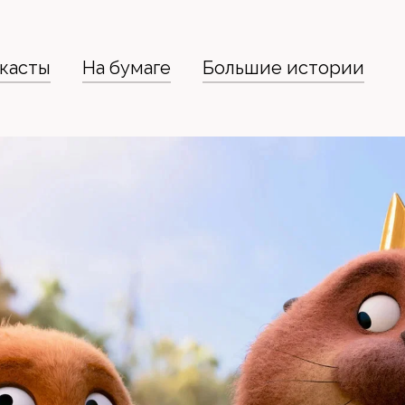
касты
На бумаге
Большие истории