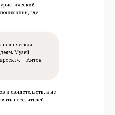
 туристический
 понимании, где
правленческая
идеям. Музей
проект», — Антон
в и свидетельств, а не
овать посетителей