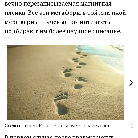
вечно перезаписываемая магнитная
пленка. Все эти метафоры в той или иной
мере верны — ученые-когнитивисты
подбирают им более научное описание.
Следы на песке. Источник: discover.hubpages.com
1/3
Би
В первом случае после травмы могут