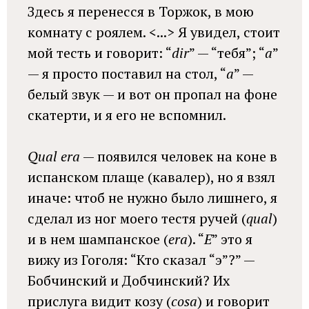
Здесь я перенесся в Торжок, в мою
комнату с роялем. <...> Я увидел, стоит
мой тесть и говорит: “
dir
” — “тебя”; “
а
”
— я просто поставил на стол, “
а
” —
белый звук — и вот он пропал на фоне
скатерти, и я его не вспомнил.
Qual era
— появился человек на коне в
испанском плаще (кавалер), но я взял
иначе: чтоб не нужно было лишнего, я
сделал из ног моего тестя ручей (
qual
)
и в нем шампанское (
era
). “
E
” это я
вижу из Гоголя: “Кто сказал “э”?” —
Бобчинский и Добчинский? Их
прислуга видит козу (
cosa
) и говорит