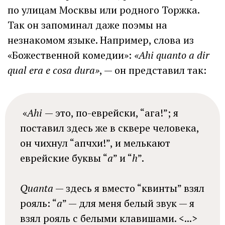
по улицам Москвы или родного Торжка.
Так он запоминал даже поэмы на
незнакомом языке. Например, слова из
«Божественной комедии»:
«Ahi quanto a dir
qual era e cosa dura»
, — он представил так:
«
Ahi
— это, по-еврейски, “ага!”; я
поставил здесь же в сквере человека,
он чихнул “апчхи!”, и мелькают
еврейские буквы “
а
” и “
h
”.
Quanta
— здесь я вместо “квинты” взял
рояль: “
а
” — для меня белый звук — я
взял рояль с белыми клавишами. <...>